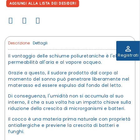
AGGIUNGI ALLA LISTA DEI DESIDERI
Descrizione
Dettagli
perm_identity
Registrati
Il vantaggio delle schiume poliuretaniche è l'elevata
permeabilità all'aria e al vapore acqueo.
Grazie a questo, il sudore prodotto dal corpo al
momento del sonno può penetrare liberamente nel
materasso ed essere espulso dal fondo del letto.
Di conseguenza, l'umidità non si accumula al suo
interno, il che a sua volta ha un impatto chiave sulla
riduzione della crescita di microrganismi e batteri.
Il cocco è una materia prima naturale con proprietà
antiallergiche e previene la crescita di batteri e
funghi.