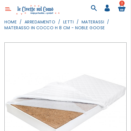
0
Categoria
HOME
ARREDAMENTO
LETTI
MATERASSI
MATERASSO IN COCCO H 8 CM - NOBLE GOOSE
ARREDAMENTO
ILLUMINAZIONE
TESSILI
DECORANDO
LE
PARETI
GIOCHI
GESTI
QUOTIDIANI
FESTE
E
EVENTI
OUTDOOR